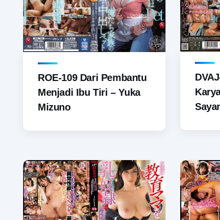
DVAJ-
ROE-109 Dari Pembantu
Karya
Menjadi Ibu Tiri – Yuka
Saya
Mizuno