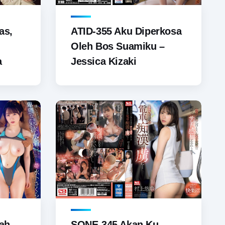
as,
ATID-355 Aku Diperkosa
Oleh Bos Suamiku –
a
Jessica Kizaki
ah
SONE-345 Akan Ku