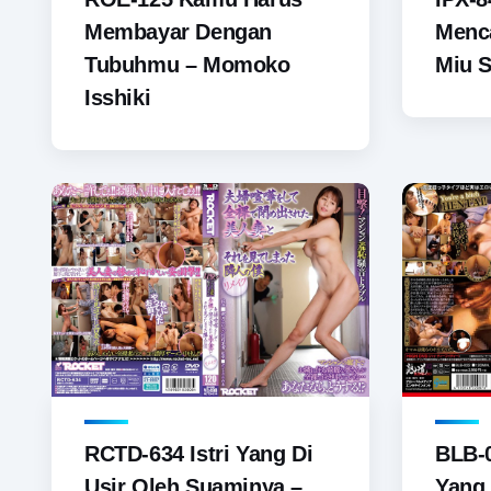
Membayar Dengan
Menca
Tubuhmu – Momoko
Miu 
Isshiki
RCTD-634 Istri Yang Di
BLB-0
Usir Oleh Suaminya –
Yang