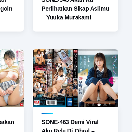
goin
Perlihatkan Sikap Aslimu
– Yuuka Murakami
bakan
SONE-463 Demi Viral
Aku Rela Di Obral –