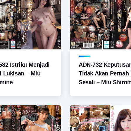
82 Istriku Menjadi
ADN-732 Keputusa
 Lukisan – Miu
Tidak Akan Pernah
omine
Sesali – Miu Shiro