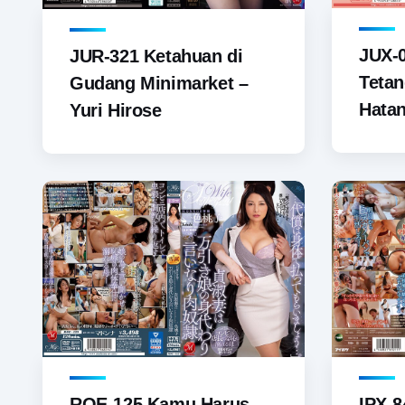
JUX-
JUR-321 Ketahuan di
Tetan
Gudang Minimarket –
Hata
Yuri Hirose
ROE-125 Kamu Harus
IPX-8