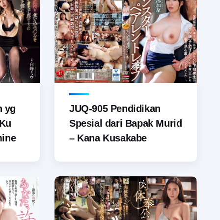
n yg
JUQ-905 Pendidikan
 Ku
Spesial dari Bapak Murid
mine
– Kana Kusakabe