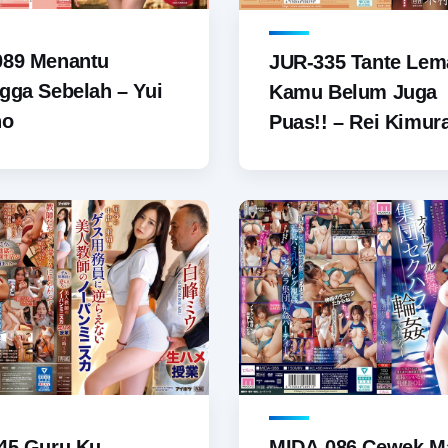
089 Menantu
JUR-335 Tante Lem
gga Sebelah – Yui
Kamu Belum Juga
no
Puas!! – Rei Kimur
45 Guru Ku
MIDA-086 Cewek M