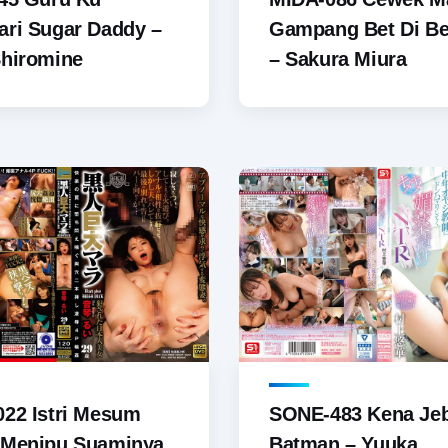
ri Sugar Daddy –
Gampang Bet Di Be
Shiromine
– Sakura Miura
22 Istri Mesum
SONE-483 Kena Je
 Menipu Suaminya
Batman – Yuuka