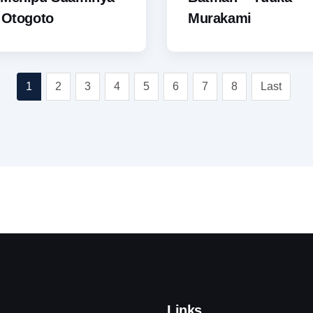
 Otogoto
Murakami
1
2
3
4
5
6
7
8
Last
Links