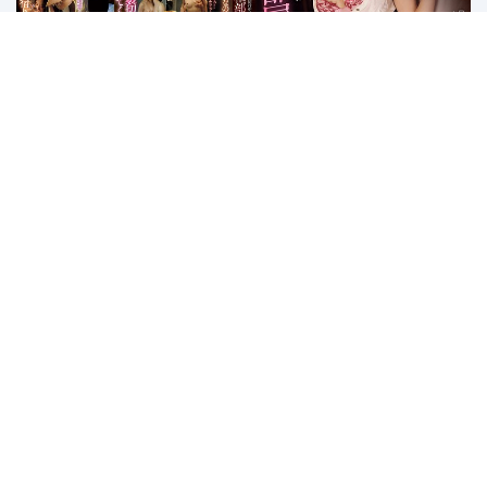
PRED-750 Mencoba-coba Menggoda
Kakak Ipar Yang Kehujanan – Miu
Shiromine
1
2
3
4
5
6
7
8
Last