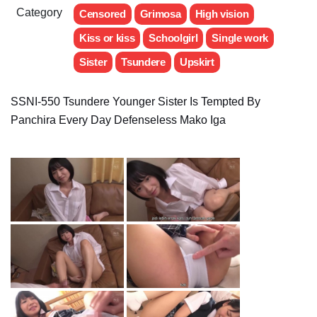
Category
Censored
Grimosa
High vision
Kiss or kiss
Schoolgirl
Single work
Sister
Tsundere
Upskirt
SSNI-550 Tsundere Younger Sister Is Tempted By
Panchira Every Day Defenseless Mako Iga