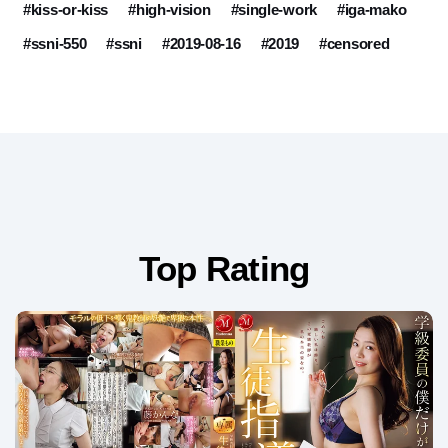
#kiss-or-kiss
#high-vision
#single-work
#iga-mako
#ssni-550
#ssni
#2019-08-16
#2019
#censored
Top Rating