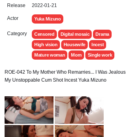
Release
2022-01-21
Actor
Yuka Mizuno
Category
Censored
Digital mosaic
Drama
High vision
Housewife
Incest
Mature woman
Mom
Single work
ROE-042 To My Mother Who Remarries... I Was Jealous
My Unstoppable Cum Shot Incest Yuka Mizuno