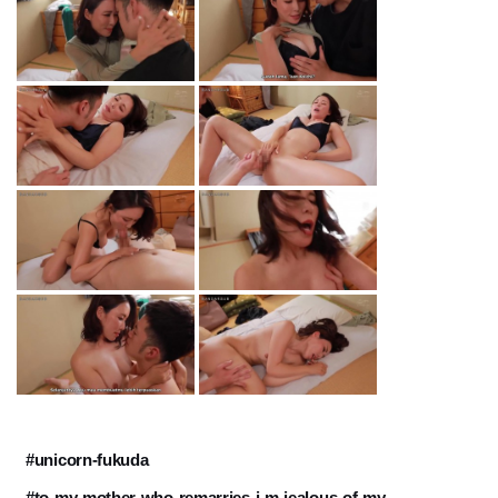
#unicorn-fukuda
#to-my-mother-who-remarries-i-m-jealous-of-my-