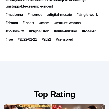
unstoppable-creampie-incest
#madonna
#monroe
#digital-mosaic
#single-work
#drama
#incest
#mom
#mature-woman
#housewife
#high-vision
#yuka-mizuno
#roe-042
#roe
#2022-01-21
#2022
#censored
Top Rating