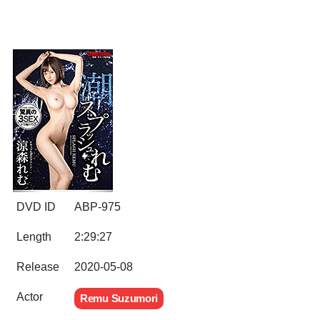
DVD ID
ABP-975
Length
2:29:27
Release
2020-05-08
Actor
Remu Suzumori