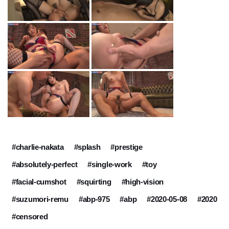
#charlie-nakata
#splash
#prestige
#absolutely-perfect
#single-work
#toy
#facial-cumshot
#squirting
#high-vision
#suzumori-remu
#abp-975
#abp
#2020-05-08
#2020
#censored