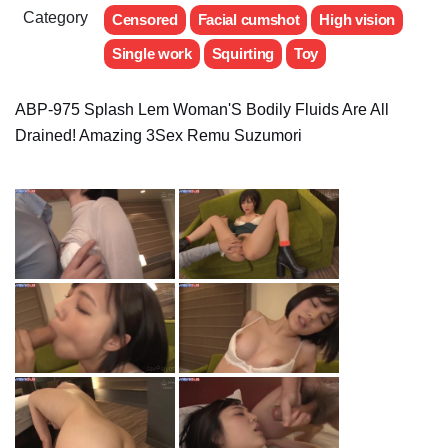
Category
Censored
Facial cumshot
High vision
Single work
Squirting
Toy
ABP-975 Splash Lem Woman'S Bodily Fluids Are All
Drained! Amazing 3Sex Remu Suzumori