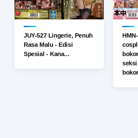
JUY-527 Lingerie, Penuh
HMN-
Rasa Malu - Edisi
cospl
Spesial - Kana...
boko
seks
bokon