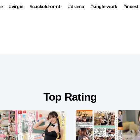
ie
#virgin
#cuckold-or-ntr
#drama
#single-work
#incest
Top Rating