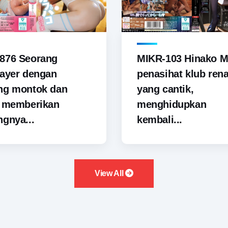
876 Seorang
MIKR-103 Hinako M
ayer dengan
penasihat klub ren
ng montok dan
yang cantik,
i memberikan
menghidupkan
gnya...
kembali...
View All