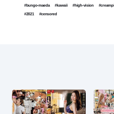
#bungo-maeda
#kawaii
#high-vision
#creamp
#2021
#censored