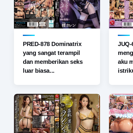
PRED-878 Dominatrix
JUQ-6
yang sangat terampil
menga
dan memberikan seks
aku 
luar biasa...
istrik