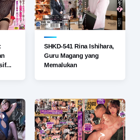
SHKD-541 Rina Ishihara,
:
Guru Magang yang
an
Memalukan
if...