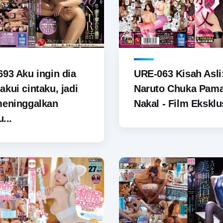
93 Aku ingin dia
URE-063 Kisah Asli
kui cintaku, jadi
Naruto Chuka Pam
meninggalkan
Nakal - Film Eksklus
u...