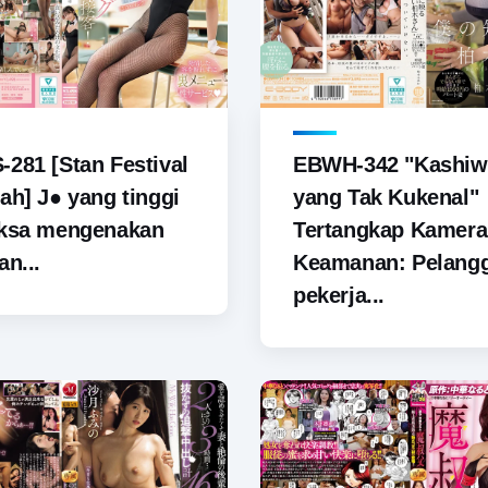
281 [Stan Festival
EBWH-342 "Kashiw
ah] J● yang tinggi
yang Tak Kukenal"
aksa mengenakan
Tertangkap Kamera
an...
Keamanan: Pelang
pekerja...