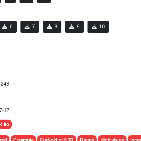
6
7
8
9
10
243
8
7-17
i Ito
red
Creampie
Cuckold or NTR
Drama
High vision
Inces