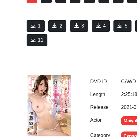
1
2
3
4
5
11
DVD ID
CAWD-
Length
2:25:1
Release
2021-0
Actor
Maiyuk
Category
Censo