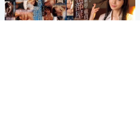
IPZZ-378 Dinas Luar Kota Diprank
Perkiraan Cuaca Hari Ini –...
First
1
2
3
4
5
Last