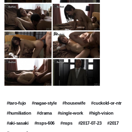
#taro-fujo
#nagae-style
#housewife
#cuckold-or-ntr
#humiliation
#drama
#single-work
#high-vision
#aki-sasaki
#nsps-606
#nsps
#2017-07-23
#2017