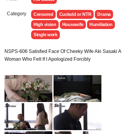
Category
Censored
Cuckold or NTR
Drama
High vision
Housewife
Humiliation
Single work
NSPS-606 Satisfied Face Of Cheeky Wife Aki Sasaki A
Woman Who Felt If I Apologized Forcibly