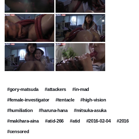
#gory-matsuda
#attackers
#in-mad
#female-investigator
#tentacle
#high-vision
#humiliation
#haruna-hana
#mitsuka-asuka
#makihara-aina
#atid-266
#atid
#2016-02-04
#2016
#censored