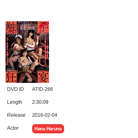
DVD ID
ATID-266
Length
2:30:09
Release
2016-02-04
Actor
Hana Haruna