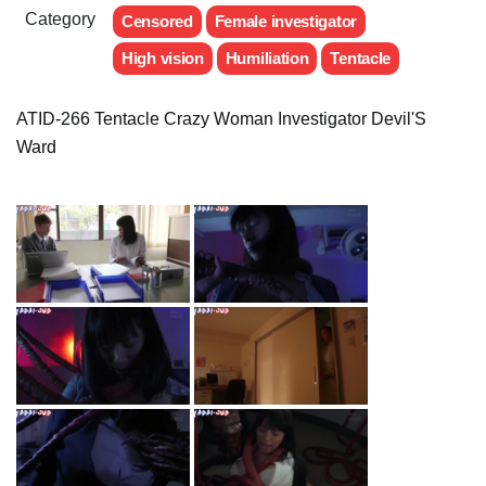
Category
Censored
Female investigator
High vision
Humiliation
Tentacle
ATID-266 Tentacle Crazy Woman Investigator Devil'S
Ward