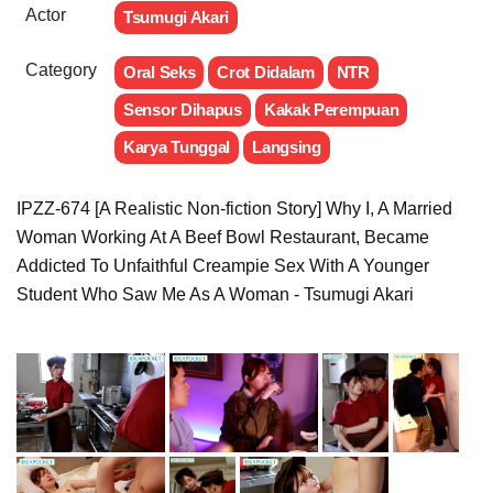
Actor
Tsumugi Akari
Category
Oral Seks
Crot Didalam
NTR
Sensor Dihapus
Kakak Perempuan
Karya Tunggal
Langsing
IPZZ-674 [A Realistic Non-fiction Story] Why I, A Married
Woman Working At A Beef Bowl Restaurant, Became
Addicted To Unfaithful Creampie Sex With A Younger
Student Who Saw Me As A Woman - Tsumugi Akari