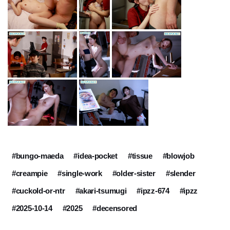
#bungo-maeda
#idea-pocket
#tissue
#blowjob
#creampie
#single-work
#older-sister
#slender
#cuckold-or-ntr
#akari-tsumugi
#ipzz-674
#ipzz
#2025-10-14
#2025
#decensored