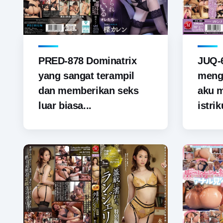
PRED-878 Dominatrix
JUQ-6
yang sangat terampil
menga
dan memberikan seks
aku 
luar biasa...
istrik