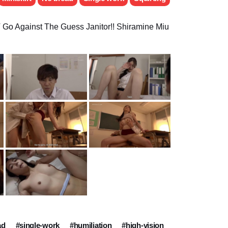
 Go Against The Guess Janitor!! Shiramine Miu
ad
#single-work
#humiliation
#high-vision