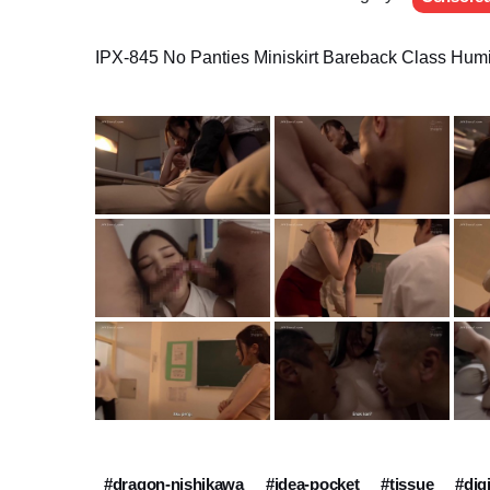
IPX-845 No Panties Miniskirt Bareback Class Humi
#dragon-nishikawa
#idea-pocket
#tissue
#dig