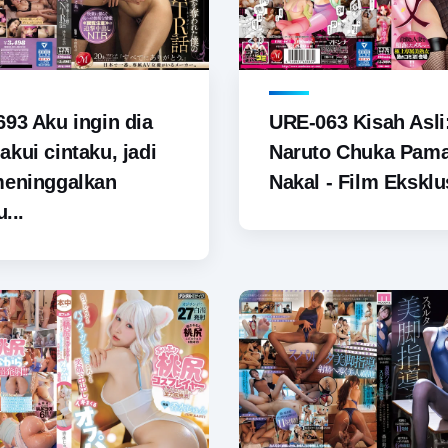
93 Aku ingin dia
URE-063 Kisah Asli
kui cintaku, jadi
Naruto Chuka Pam
meninggalkan
Nakal - Film Eksklus
u...