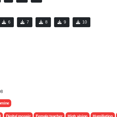
6
7
8
9
10
08
omine
d
Digital mosaic
Female teacher
High vision
Humiliation