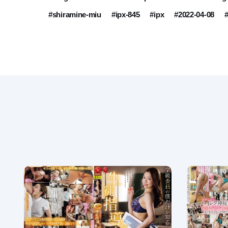
#shiramine-miu
#ipx-845
#ipx
#2022-04-08