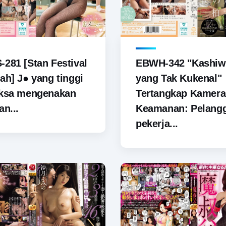
281 [Stan Festival
EBWH-342 "Kashiw
ah] J● yang tinggi
yang Tak Kukenal"
aksa mengenakan
Tertangkap Kamera
an...
Keamanan: Pelang
pekerja...