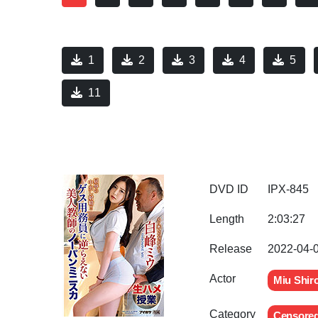
1
2
3
4
5
11
DVD ID
IPX-845
Length
2:03:27
Release
2022-04-
Actor
Miu Shir
Category
Censore