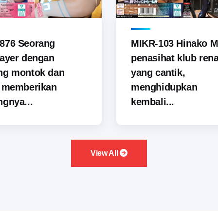
876 Seorang
MIKR-103 Hinako M
ayer dengan
penasihat klub ren
ng montok dan
yang cantik,
i memberikan
menghidupkan
gnya...
kembali...
View All