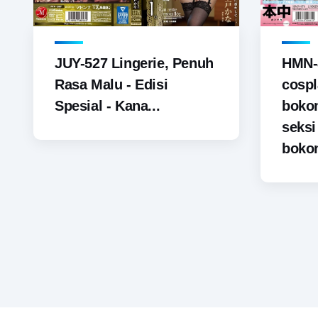
JUY-527 Lingerie, Penuh
HMN-
Rasa Malu - Edisi
cospl
Spesial - Kana...
boko
seks
bokon