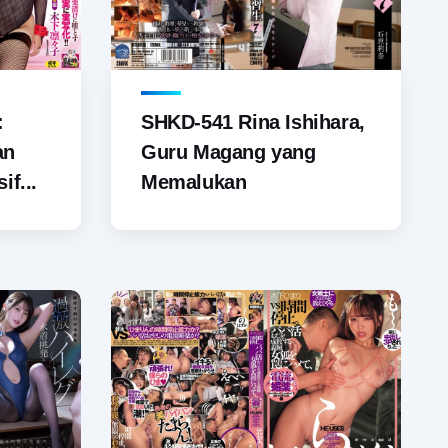
SHKD-541 Rina Ishihara,
:
Guru Magang yang
an
Memalukan
if...